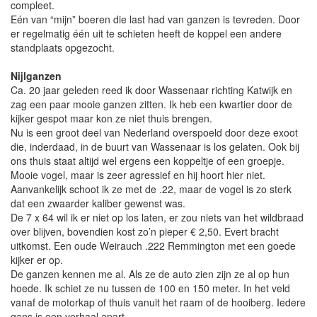
compleet.
Eén van “mijn” boeren die last had van ganzen is tevreden. Door
er regelmatig één uit te schieten heeft de koppel een andere
standplaats opgezocht.
Nijlganzen
Ca. 20 jaar geleden reed ik door Wassenaar richting Katwijk en
zag een paar mooie ganzen zitten. Ik heb een kwartier door de
kijker gespot maar kon ze niet thuis brengen.
Nu is een groot deel van Nederland overspoeld door deze exoot
die, inderdaad, in de buurt van Wassenaar is los gelaten. Ook bij
ons thuis staat altijd wel ergens een koppeltje of een groepje.
Mooie vogel, maar is zeer agressief en hij hoort hier niet.
Aanvankelijk schoot ik ze met de .22, maar de vogel is zo sterk
dat een zwaarder kaliber gewenst was.
De 7 x 64 wil ik er niet op los laten, er zou niets van het wildbraad
over blijven, bovendien kost zo’n pieper € 2,50. Evert bracht
uitkomst. Een oude Weirauch .222 Remmington met een goede
kijker er op.
De ganzen kennen me al. Als ze de auto zien zijn ze al op hun
hoede. Ik schiet ze nu tussen de 100 en 150 meter. In het veld
vanaf de motorkap of thuis vanuit het raam of de hooiberg. Iedere
gans is een verhaal apart.