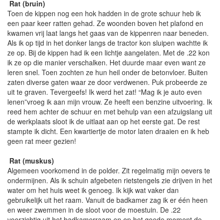
Rat (bruin)
Toen de kippen nog een hok hadden in de grote schuur heb ik
een paar keer ratten gehad. Ze woonden boven het plafond en
kwamen vrij laat langs het gaas van de kippenren naar beneden.
Als ik op tijd in het donker langs de tractor kon sluipen wachtte ik
ze op. Bij de kippen had ik een lichtje aangelaten. Met de .22 kon
ik ze op die manier verschalken. Het duurde maar even want ze
leren snel. Toen zochten ze hun heil onder de betonvloer. Buiten
zaten diverse gaten waar ze door verdwenen. Puk probeerde ze
uit te graven. Tevergeefs! Ik werd het zat! “Mag ik je auto even
lenen”vroeg ik aan mijn vrouw. Ze heeft een benzine uitvoering. Ik
reed hem achter de schuur en met behulp van een afzuigslang uit
de werkplaats sloot ik de uitlaat aan op het eerste gat. De rest
stampte ik dicht. Een kwartiertje de motor laten draaien en ik heb
geen rat meer gezien!
Rat (muskus)
Algemeen voorkomend in de polder. Zit regelmatig mijn oevers te
ondermijnen. Als ik schuin afgebeten rietstengels zie drijven in het
water om het huis weet ik genoeg. Ik kijk wat vaker dan
gebruikelijk uit het raam. Vanuit de badkamer zag ik er één heen
en weer zwemmen in de sloot voor de moestuin. De .22
voorzichtig uit het badkamerraam en op het goede moment de