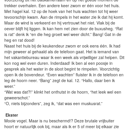
trekker overhalen. Een andere keer zwom er één voor het huis.
Met hagel kal. 12 op de hoek van het huis wachten tot hij weer
tevoorschijn kwam. Aan de rimpels in het water zie ik dat hij komt.
Maar de wind is verkeerd en hij vertrouwt het niet. Vlak bij de
oever blijft hij liggen. Ik kan hem net zien door de buxusheg. “Rat
is rat” denk ik “en die heg groeit wel weer dicht.” Bang! Gat in de
heg en rat dood!
Naast het huis bij de keukendeur zwom er ook eens één. Ik had
mijn geweer al gehaald als de telefoon gaat. Het is iemand van
het vakantiebureau waar ik een week als vrijwilliger zal helpen. Dit
kon nog wel even duren. Inderdaad! Ik ben al een poosje in
gesprek als het water in de sloot begint te rimpelen. Voorzichtig
open ik de bovendeur. “Even wachten” fluister ik in de telefoon en
leg de hoorn neer. “Bang” zegt de kal. 12. “Hallo, daar ben ik
weer.”
“Wat was dat?!” klinkt het onthutst in de hoorn, “het leek wel een
geweerschot.”
“O, niets bijzonders”, zeg ik, “dat was een muskusrat.”
Ekster
Mooie vogel. Maar is nu beschermd!? Deze brutale vrijbuiter
hoort er natuurlijk ook bij, maar als ik er 5 of meer bij elkaar zie