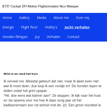
B737 Cockpit DIY-Motion Flightsimulator Nico Weesjes
Home
Gallery
Media
About me
Over mij
Energie
Flight floor
Hobby's
Jacht verhalen
Honden filmpjes
Joy
Verhalen
Contact
Wild in en rond het huis
Ik verveel me. Meestal gebeurt dat niet, maar ik weet even niet
wat ik moet doen, dus loop ik een rondje erf. De honden lopen te
dollen zodat het grint opspat.
“Hé, doe eens wat kalmer aan!” Ze stoppen. Ik kijk naar het huis
en zie opeens voor me hoe ik daar vorig jaar uit het
badkamerraam een rat schoot met de .22. Een groot voordeel is