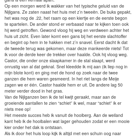
Op een morgen werd ik wakker van het typische geluid van de
Nijlgans. Ze zaten naast het huis met z’n tweeën. De buks gepakt,
het was nog de .22, het raam op een kiertje en de eerste begon
te spartelen. De ander stond er verbaasd naar te kijken toen ook
hij werd getroffen. Gewond vloog hij weg en verdween achter het
huis uit zicht. Even later komt een gans bij het eerste slachtoffer
en begint op hem in te hakken met z’n snavel. Eerst dacht ik dat
de tweede terug was gekomen, maar deze mankeerde niets! Tot
ik voor de derde keer de trekker over haalde. Ook hij vloog weg.
Castor, die onder onze slaapkamer in de stal slaapt, werd
onrustig van al dat geknal. Snel kleedde ik mij aan (ik liep nog in
mijn blote kont) en ging met de hond op zoek naar de twee
ganzen die hem waren gesmeerd. In het riet langs de Meije
zagen we er één. Castor haalde hem er uit. De andere lag 50
meter verder dood in het gras.
Van de Nijlganzen ben ik de tel kwijt geraakt, maar aan de
groeiende aantallen te zien “schiet” ik wel, maar “schiet” ik er
niets mee op!
Het meeste succes heb ik vanuit de hooiberg. Aan de weiland
kant heb ik de hooibalen wat lager gehouden zodat er een mooie
kier onder het dak is ontstaan.
Als ik door het huis loop kijk ik altijd met een schuin oog naar