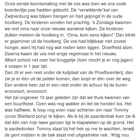
Onze eerste kennismaking met de vos was toen we ons oude
boerderijtje pas hadden gekocht. De “verwilderde”kat van
Zwijnenburg was blijven hangen en had gejongd in de oude
hooiberg. De kinderen vonden het prachtig. ’s Zondags kwamen
we met oma naar onze nieuwe aanwinst kijken. De kinderen
duiken meteen de hooiberg in. “Oma, kom eens kijken!” Dan klinkt
er gejammer uit de hooiberg. De vos had blijkbaar niet zoveel
honger, want hij had nog wat resten laten liggen. Droefheid alom.
Daarna kwam de vos met enige regelmaat in het nieuws.
Albert schoot net over het bruggetje (toen mocht je er nog jagen)
4 vossen in 1 jaar tijd.
Dan zit er een nest onder de kuilplaat van de Proefboerderij, dan
zie je er één uit de polder komen, dan loopt er één over de weg.
Een andere keer zat er een nest onder de schuur bij de buren
enzovoort, enzovoort.
Het zal ongeveer 10 jaar geleden zijn dat we thuis kwamen van
een buurtfeest. Coen was nog wakker en liet de honden los. Het
was halftwee. Ik loop nog even naar achteren om naar Tommy
(onze Shetland pony) te kijken. Als ik bij de paardenbak kom zie ik
dat één van mijn twee ganzen ligt te klapwieken op de grond. Het
is aardedonker. Tommy staat bij het hek op me te wachten, terwijl
de gent midden in de bak staat met uitgestrekte nek. “Krijg nou