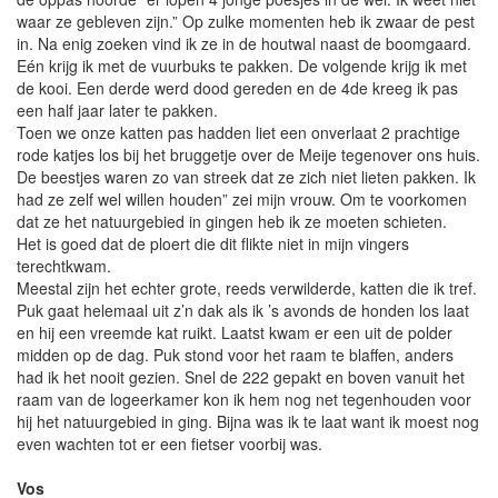
waar ze gebleven zijn.” Op zulke momenten heb ik zwaar de pest
in. Na enig zoeken vind ik ze in de houtwal naast de boomgaard.
Eén krijg ik met de vuurbuks te pakken. De volgende krijg ik met
de kooi. Een derde werd dood gereden en de 4de kreeg ik pas
een half jaar later te pakken.
Toen we onze katten pas hadden liet een onverlaat 2 prachtige
rode katjes los bij het bruggetje over de Meije tegenover ons huis.
De beestjes waren zo van streek dat ze zich niet lieten pakken. Ik
had ze zelf wel willen houden” zei mijn vrouw. Om te voorkomen
dat ze het natuurgebied in gingen heb ik ze moeten schieten.
Het is goed dat de ploert die dit flikte niet in mijn vingers
terechtkwam.
Meestal zijn het echter grote, reeds verwilderde, katten die ik tref.
Puk gaat helemaal uit z’n dak als ik ’s avonds de honden los laat
en hij een vreemde kat ruikt. Laatst kwam er een uit de polder
midden op de dag. Puk stond voor het raam te blaffen, anders
had ik het nooit gezien. Snel de 222 gepakt en boven vanuit het
raam van de logeerkamer kon ik hem nog net tegenhouden voor
hij het natuurgebied in ging. Bijna was ik te laat want ik moest nog
even wachten tot er een fietser voorbij was.
Vos