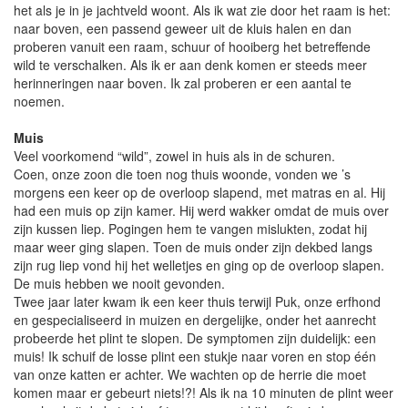
het als je in je jachtveld woont. Als ik wat zie door het raam is het:
naar boven, een passend geweer uit de kluis halen en dan
proberen vanuit een raam, schuur of hooiberg het betreffende
wild te verschalken. Als ik er aan denk komen er steeds meer
herinneringen naar boven. Ik zal proberen er een aantal te
noemen.
Muis
Veel voorkomend “wild”, zowel in huis als in de schuren.
Coen, onze zoon die toen nog thuis woonde, vonden we ’s
morgens een keer op de overloop slapend, met matras en al. Hij
had een muis op zijn kamer. Hij werd wakker omdat de muis over
zijn kussen liep. Pogingen hem te vangen mislukten, zodat hij
maar weer ging slapen. Toen de muis onder zijn dekbed langs
zijn rug liep vond hij het welletjes en ging op de overloop slapen.
De muis hebben we nooit gevonden.
Twee jaar later kwam ik een keer thuis terwijl Puk, onze erfhond
en gespecialiseerd in muizen en dergelijke, onder het aanrecht
probeerde het plint te slopen. De symptomen zijn duidelijk: een
muis! Ik schuif de losse plint een stukje naar voren en stop één
van onze katten er achter. We wachten op de herrie die moet
komen maar er gebeurt niets!?! Als ik na 10 minuten de plint weer