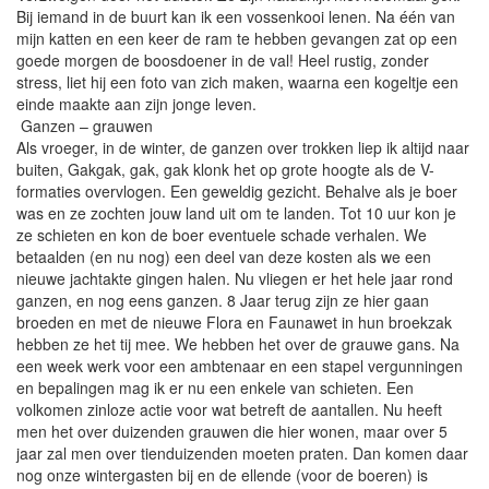
Bij iemand in de buurt kan ik een vossenkooi lenen. Na één van
mijn katten en een keer de ram te hebben gevangen zat op een
goede morgen de boosdoener in de val! Heel rustig, zonder
stress, liet hij een foto van zich maken, waarna een kogeltje een
einde maakte aan zijn jonge leven.
Ganzen – grauwen
Als vroeger, in de winter, de ganzen over trokken liep ik altijd naar
buiten, Gakgak, gak, gak klonk het op grote hoogte als de V-
formaties overvlogen. Een geweldig gezicht. Behalve als je boer
was en ze zochten jouw land uit om te landen. Tot 10 uur kon je
ze schieten en kon de boer eventuele schade verhalen. We
betaalden (en nu nog) een deel van deze kosten als we een
nieuwe jachtakte gingen halen. Nu vliegen er het hele jaar rond
ganzen, en nog eens ganzen. 8 Jaar terug zijn ze hier gaan
broeden en met de nieuwe Flora en Faunawet in hun broekzak
hebben ze het tij mee. We hebben het over de grauwe gans. Na
een week werk voor een ambtenaar en een stapel vergunningen
en bepalingen mag ik er nu een enkele van schieten. Een
volkomen zinloze actie voor wat betreft de aantallen. Nu heeft
men het over duizenden grauwen die hier wonen, maar over 5
jaar zal men over tienduizenden moeten praten. Dan komen daar
nog onze wintergasten bij en de ellende (voor de boeren) is