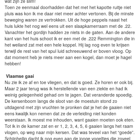
wat zijn ze slim!
Toen ze eenmaal doorhadden dat het met het kapotte ruitje niet
pluis was kon ik me daar niet meer achter vertonen. Bij de minste
beweging waren ze vertrokken. Uit de hoge peppels naast het
huis lukte het nog wel eens uit een slaapkamerraam met de .22.
Vanachter het gordijn hadden ze niets in de gaten. Aan de andere
kant van het huis schoot ik er een met de .222 Remmington die in
het weiland zat met een hele koppel. Hij lag nog even te krijsen
terwijl de rest van het spul luid schreeuwend er boven vloog. Op
dat moment heb je niets meer aan een kogel, dan moet je hagel
hebben!
Vlaamse gaai
Nu zie ik ze af en toe vliegen, en dat is goed. Ze horen er ook bij.
Maar 2 jaar terug was ik herstellende van een ziekte en had ik
weinig gelegenheid gehad om te jagen. Dat veranderde spoedig.
De kersenboom langs de sloot van de moestuin stond zo
uitdagend met zijn vruchten te pronken dat je het de gaaien niet
eens kwalijk kon nemen dat ze de verleiding niet konden
weerstaan. Ik moest me inhouden, want gaaien moeten ook eten.
Tot ik in de kamer zat en er 1, 2, 3, 4, 5, 6 gaaien langs het raam
vlogen, op weg naar mijn kersen. Dat was teveel van het “goede”.
Schijnheilig dacht ik nog even aan de jonge vogeltjes die zoveel