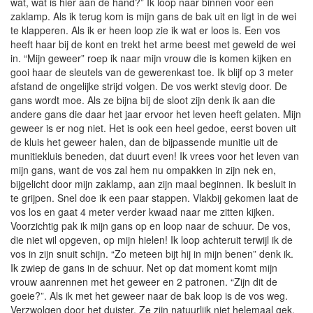
wat, wat is hier aan de hand?” Ik loop naar binnen voor een
zaklamp. Als ik terug kom is mijn gans de bak uit en ligt in de wei
te klapperen. Als ik er heen loop zie ik wat er loos is. Een vos
heeft haar bij de kont en trekt het arme beest met geweld de wei
in. “Mijn geweer” roep ik naar mijn vrouw die is komen kijken en
gooi haar de sleutels van de gewerenkast toe. Ik blijf op 3 meter
afstand de ongelijke strijd volgen. De vos werkt stevig door. De
gans wordt moe. Als ze bijna bij de sloot zijn denk ik aan die
andere gans die daar het jaar ervoor het leven heeft gelaten. Mijn
geweer is er nog niet. Het is ook een heel gedoe, eerst boven uit
de kluis het geweer halen, dan de bijpassende munitie uit de
munitiekluis beneden, dat duurt even! Ik vrees voor het leven van
mijn gans, want de vos zal hem nu ompakken in zijn nek en,
bijgelicht door mijn zaklamp, aan zijn maal beginnen. Ik besluit in
te grijpen. Snel doe ik een paar stappen. Vlakbij gekomen laat de
vos los en gaat 4 meter verder kwaad naar me zitten kijken.
Voorzichtig pak ik mijn gans op en loop naar de schuur. De vos,
die niet wil opgeven, op mijn hielen! Ik loop achteruit terwijl ik de
vos in zijn snuit schijn. “Zo meteen bijt hij in mijn benen” denk ik.
Ik zwiep de gans in de schuur. Net op dat moment komt mijn
vrouw aanrennen met het geweer en 2 patronen. “Zijn dit de
goeie?”. Als ik met het geweer naar de bak loop is de vos weg.
Verzwolgen door het duister. Ze zijn natuurlijk niet helemaal gek.