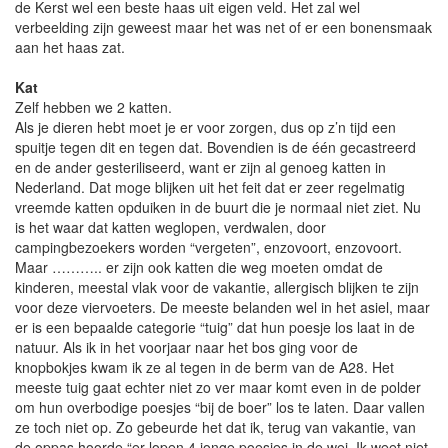
de Kerst wel een beste haas uit eigen veld. Het zal wel
verbeelding zijn geweest maar het was net of er een bonensmaak
aan het haas zat.
Kat
Zelf hebben we 2 katten.
Als je dieren hebt moet je er voor zorgen, dus op z’n tijd een
spuitje tegen dit en tegen dat. Bovendien is de één gecastreerd
en de ander gesteriliseerd, want er zijn al genoeg katten in
Nederland. Dat moge blijken uit het feit dat er zeer regelmatig
vreemde katten opduiken in de buurt die je normaal niet ziet. Nu
is het waar dat katten weglopen, verdwalen, door
campingbezoekers worden “vergeten”, enzovoort, enzovoort.
Maar ……….. er zijn ook katten die weg moeten omdat de
kinderen, meestal vlak voor de vakantie, allergisch blijken te zijn
voor deze viervoeters. De meeste belanden wel in het asiel, maar
er is een bepaalde categorie “tuig” dat hun poesje los laat in de
natuur. Als ik in het voorjaar naar het bos ging voor de
knopbokjes kwam ik ze al tegen in de berm van de A28. Het
meeste tuig gaat echter niet zo ver maar komt even in de polder
om hun overbodige poesjes “bij de boer” los te laten. Daar vallen
ze toch niet op. Zo gebeurde het dat ik, terug van vakantie, van
de oppas hoorde “er lopen 4 jonge poesjes in de wei. Ik weet niet