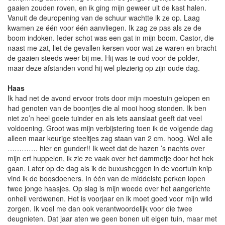
gaaien zouden roven, en ik ging mijn geweer uit de kast halen.
Vanuit de deuropening van de schuur wachtte ik ze op. Laag
kwamen ze één voor één aanvliegen. Ik zag ze pas als ze de
boom indoken. Ieder schot was een gat in mijn boom. Castor, die
naast me zat, liet de gevallen kersen voor wat ze waren en bracht
de gaaien steeds weer bij me. Hij was te oud voor de polder,
maar deze afstanden vond hij wel plezierig op zijn oude dag.
Haas
Ik had net de avond ervoor trots door mijn moestuin gelopen en
had genoten van de boontjes die al mooi hoog stonden. Ik ben
niet zo’n heel goeie tuinder en als iets aanslaat geeft dat veel
voldoening. Groot was mijn verbijstering toen ik de volgende dag
alleen maar keurige steeltjes zag staan van 2 cm. hoog. Wel alle
…………. hier en gunder!! Ik weet dat de hazen ’s nachts over
mijn erf huppelen, ik zie ze vaak over het dammetje door het hek
gaan. Later op de dag als ik de buxusheggen in de voortuin knip
vind ik de boosdoeners. In één van de middelste perken lopen
twee jonge haasjes. Op slag is mijn woede over het aangerichte
onheil verdwenen. Het is voorjaar en ik moet goed voor mijn wild
zorgen. Ik voel me dan ook verantwoordelijk voor die twee
deugnieten. Dat jaar aten we geen bonen uit eigen tuin, maar met