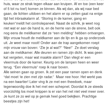
huis, waar ze strak tegen elkaar aan kruipen. Af en toe (een keer
of 5 tot nu toe!) komen ze binnen. Als wij dan, als wij naar bed
gaan, de lichten uitdoen en het alarm er op zetten gaat na enige
tijd het inbraakalarm af. “Storing in de kamer, gang en
keuken”meldt het controlepaneel. Naast de schrik, je weet nog
niet wat er aan de hand is, en de herrie van de sirene, belt ook
nog eens de meldkamer dat ze “een melding” hebben ontvangen.
Mijn vrouw houdt de meldkamer aan de lijn en ik ga op onderzoek
uit. Je weet maar nooit! Onder aan de trap aangekomen roept
mijn vrouw van boven: “Zie je al wat?” “Nee!” Ze doet verslag
aan de meldkamer. Alle deuren en ramen zijn dicht. Ik was geen
kat vergeten, maar wat maakte alarm? Dan vliegt er een
vleermuis door de kamer. Keurig om de lampen heen en weer
terug. “Een vleermuis” roep ik naar boven.
Alle seinen gaan op groen. Ik zet een paar ramen open en denk
“dat moet ‘ie zien met zijn radar.” Maar nee hoor. Het werkt pas
na een kwartier! Later ving ik ze met een theedoek, maar
tegenwoordig doe ik het met een schepnet. Doordat ik ze steeds
voorzichtig los moet knippen is er van het net niet veel meer over.
Je kunt ze zo wel op je gemak heel goed bekijken. Prachtige
beestjes zijn het!