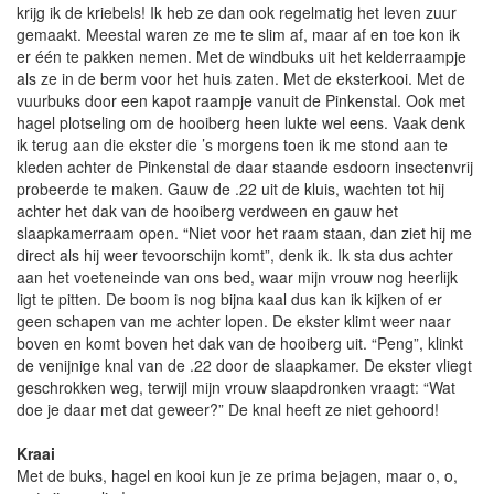
krijg ik de kriebels! Ik heb ze dan ook regelmatig het leven zuur
gemaakt. Meestal waren ze me te slim af, maar af en toe kon ik
er één te pakken nemen. Met de windbuks uit het kelderraampje
als ze in de berm voor het huis zaten. Met de eksterkooi. Met de
vuurbuks door een kapot raampje vanuit de Pinkenstal. Ook met
hagel plotseling om de hooiberg heen lukte wel eens. Vaak denk
ik terug aan die ekster die ’s morgens toen ik me stond aan te
kleden achter de Pinkenstal de daar staande esdoorn insectenvrij
probeerde te maken. Gauw de .22 uit de kluis, wachten tot hij
achter het dak van de hooiberg verdween en gauw het
slaapkamerraam open. “Niet voor het raam staan, dan ziet hij me
direct als hij weer tevoorschijn komt”, denk ik. Ik sta dus achter
aan het voeteneinde van ons bed, waar mijn vrouw nog heerlijk
ligt te pitten. De boom is nog bijna kaal dus kan ik kijken of er
geen schapen van me achter lopen. De ekster klimt weer naar
boven en komt boven het dak van de hooiberg uit. “Peng”, klinkt
de venijnige knal van de .22 door de slaapkamer. De ekster vliegt
geschrokken weg, terwijl mijn vrouw slaapdronken vraagt: “Wat
doe je daar met dat geweer?” De knal heeft ze niet gehoord!
Kraai
Met de buks, hagel en kooi kun je ze prima bejagen, maar o, o,