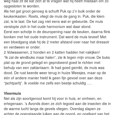
weg haal zit de kat zich af te vragen wat hij heeft misdaan om zo
opgesloten te worden.
Als het gat groot genoeg is schuift Puk op z’n buik onder de
keukenkasten. Roets, vliegt de muis de gang in. Puk, die klem
zat, is te laat. De kat zag niet eens wat er gebeurde. De muis
verstopte zich in het oude harmonium wat daar stond.
Eerst een schotje in de deuropening naar de keuken, daarna flink
bonken met het oude instrument. Dat werd de muis teveel! Met
een bloedgang stak hij de 2 meter afstand over naar het dressoir
en verdween er onder.
2 Volwassenen, 2 honden en 2 katten hadden het nakijken!
“Ik zal de windbuks maar halen”, zie ik tegen mijn vrouw. De buks
plat op de grond gelegd en geprobeerd goed te richten met
behulp van een zaklantaarn. Ik had goed gemikt, de muis was
dood. De rust keerde weer terug in huize Weesjes, maar op de
één of andere manier hield ik geen fijn gevoel over aan deze
“jachtpartij”. Ik voelde me zelfs een beetje schuldig ….
Vleermuis
Net als zijn soortgenoot komt hij voor in huis, er omheen, en
ertegenaan. ’s Avonds doen ze zich tegoed aan de insecten die in
de warme lucht langs de gevels vliegen. Overdag slapen ze
achter de openstaande luiken aan de noord- en oostkant van het