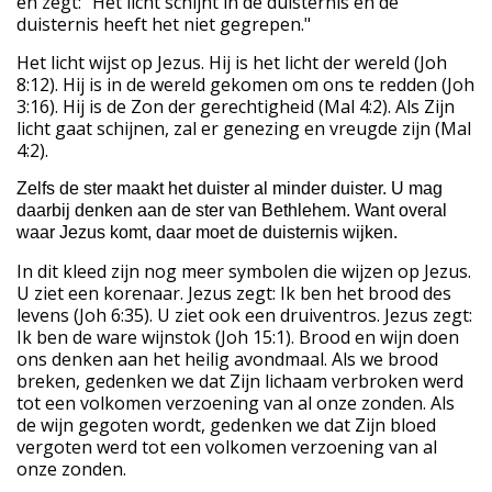
en zegt: "Het licht schijnt in de duisternis en de
duisternis heeft het niet gegrepen."
Het licht wijst op Jezus. Hij is het licht der wereld (Joh
8:12). Hij is in de wereld gekomen om ons te redden (Joh
3:16). Hij is de Zon der gerechtigheid (Mal 4:2). Als Zijn
licht gaat schijnen, zal er genezing en vreugde zijn (Mal
4:2).
Zelfs de ster maakt het duister al minder duister. U mag
daarbij denken aan de ster van Bethlehem. Want overal
waar Jezus komt, daar moet de duisternis wijken.
In dit kleed zijn nog meer symbolen die wijzen op Jezus.
U ziet een korenaar. Jezus zegt: Ik ben het brood des
levens (Joh 6:35). U ziet ook een druiventros. Jezus zegt:
Ik ben de ware wijnstok (Joh 15:1). Brood en wijn doen
ons denken aan het heilig avondmaal. Als we brood
breken, gedenken we dat Zijn lichaam verbroken werd
tot een volkomen verzoening van al onze zonden. Als
de wijn gegoten wordt, gedenken we dat Zijn bloed
vergoten werd tot een volkomen verzoening van al
onze zonden.