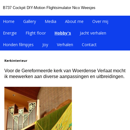
B737 Cockpit DIY-Motion Flightsimulator Nico Weesjes
Home
Gallery
Media
About me
Over mij
Energie
Flight floor
Hobby's
Jacht verhalen
Honden filmpjes
Joy
Verhalen
Contact
Kerkinterieur
Voor de Gereformeerde kerk van Woerdense Verlaat mocht
ik meewerken aan diverse aanpassingen en uitbreidingen.