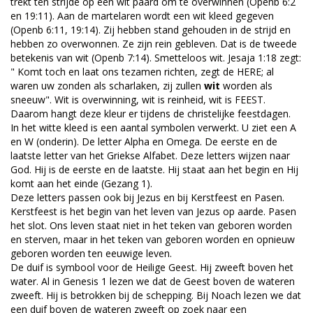
trekt ten strijde op een wit paard om te overwinnen (Openb 6:2
en 19:11). Aan de martelaren wordt een wit kleed gegeven
(Openb 6:11, 19:14). Zij hebben stand gehouden in de strijd en
hebben zo overwonnen. Ze zijn rein gebleven. Dat is de tweede
betekenis van wit (Openb 7:14). Smetteloos wit. Jesaja 1:18 zegt:
" Komt toch en laat ons tezamen richten, zegt de HERE; al
waren uw zonden als scharlaken, zij zullen
wit
worden als
sneeuw". Wit is overwinning, wit is reinheid, wit is FEEST.
Daarom hangt deze kleur er tijdens de christelijke feestdagen.
In het witte kleed is een aantal symbolen verwerkt. U ziet een A
en W (onderin). De letter Alpha en Omega. De eerste en de
laatste letter van het Griekse Alfabet. Deze letters wijzen naar
God. Hij is de eerste en de laatste. Hij staat aan het begin en Hij
komt aan het einde (Gezang 1).
Deze letters passen ook bij Jezus en bij Kerstfeest en Pasen.
Kerstfeest is het begin van het leven van Jezus op aarde. Pasen
het slot. Ons leven staat niet in het teken van geboren worden
en sterven, maar in het teken van geboren worden en opnieuw
geboren worden ten eeuwige leven.
De duif is symbool voor de Heilige Geest. Hij zweeft boven het
water. Al in Genesis 1 lezen we dat de Geest boven de wateren
zweeft. Hij is betrokken bij de schepping. Bij Noach lezen we dat
een duif boven de wateren zweeft op zoek naar een