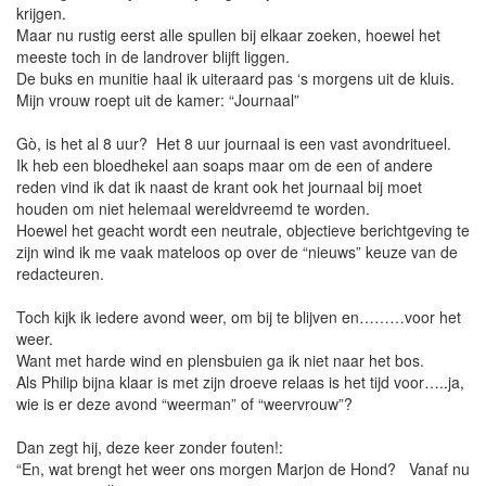
krijgen.
Maar nu rustig eerst alle spullen bij elkaar zoeken, hoewel het
meeste toch in de landrover blijft liggen.
De buks en munitie haal ik uiteraard pas ‘s morgens uit de kluis.
Mijn vrouw roept uit de kamer: “Journaal”
Gò, is het al 8 uur? Het 8 uur journaal is een vast avondritueel.
Ik heb een bloedhekel aan soaps maar om de een of andere
reden vind ik dat ik naast de krant ook het journaal bij moet
houden om niet helemaal wereldvreemd te worden.
Hoewel het geacht wordt een neutrale, objectieve berichtgeving te
zijn wind ik me vaak mateloos op over de “nieuws” keuze van de
redacteuren.
Toch kijk ik iedere avond weer, om bij te blijven en………voor het
weer.
Want met harde wind en plensbuien ga ik niet naar het bos.
Als Philip bijna klaar is met zijn droeve relaas is het tijd voor…..ja,
wie is er deze avond “weerman” of “weervrouw”?
Dan zegt hij, deze keer zonder fouten!:
“En, wat brengt het weer ons morgen Marjon de Hond? Vanaf nu