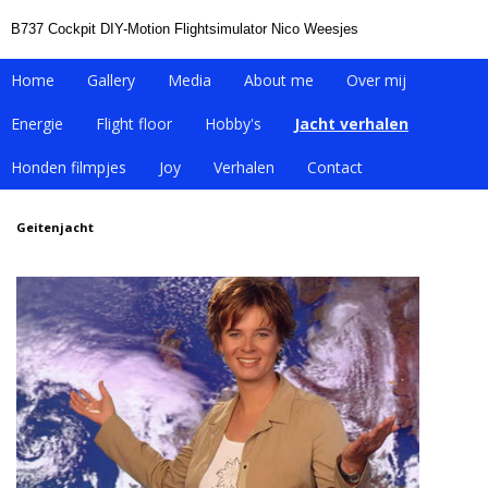
B737 Cockpit DIY-Motion Flightsimulator Nico Weesjes
Home
Gallery
Media
About me
Over mij
Energie
Flight floor
Hobby's
Jacht verhalen
Honden filmpjes
Joy
Verhalen
Contact
Geitenjacht