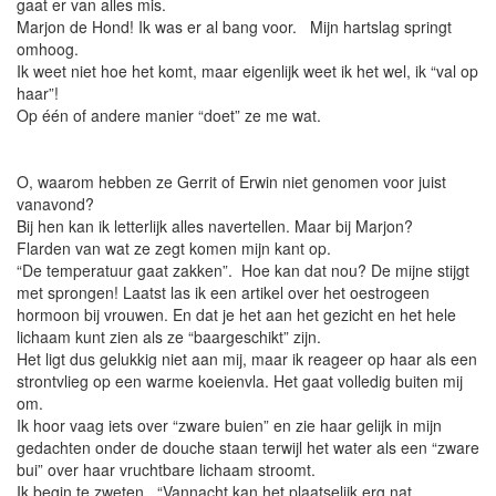
gaat er van alles mis.
Marjon de Hond! Ik was er al bang voor. Mijn hartslag springt
omhoog.
Ik weet niet hoe het komt, maar eigenlijk weet ik het wel, ik “val op
haar”!
Op één of andere manier “doet” ze me wat.
O, waarom hebben ze Gerrit of Erwin niet genomen voor juist
vanavond?
Bij hen kan ik letterlijk alles navertellen. Maar bij Marjon?
Flarden van wat ze zegt komen mijn kant op.
“De temperatuur gaat zakken”. Hoe kan dat nou? De mijne stijgt
met sprongen! Laatst las ik een artikel over het oestrogeen
hormoon bij vrouwen. En dat je het aan het gezicht en het hele
lichaam kunt zien als ze “baargeschikt” zijn.
Het ligt dus gelukkig niet aan mij, maar ik reageer op haar als een
strontvlieg op een warme koeienvla. Het gaat volledig buiten mij
om.
Ik hoor vaag iets over “zware buien” en zie haar gelijk in mijn
gedachten onder de douche staan terwijl het water als een “zware
bui” over haar vruchtbare lichaam stroomt.
Ik begin te zweten. “Vannacht kan het plaatselijk erg nat