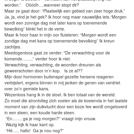
worden.” Oóóóh….wanneer stopt dit?
Maar ze gaat door: “Plaatselijk een gebied van zeer hoge druk.”
Ja, ja, vind je het gek? Ik hoor nog maar nauwelijks iets.“Morgen
wordt een zonnige dag met later kans op toenemende
bewolking” klinkt het in de verte.
Maar ik hoor haar in mijn oor fluisteren: “Morgen wordt een
zondige dag met kans op toenemende bevolking” Ik kreun
zachtjes.
Meedogenloos gaat ze verder: "De verwachting voor de
komende……..” verder hoor ik niet.
Verwachting, verwachting, de woorden dreunen als
geweerschoten door m’n kop. Is ze al??
Mijn door hormonen buitenspel gezette hersens reageren
verbijstert, ergens binnen in mij janken de genen van verdriet
over zo’n gemiste kans.
Wezenloos hang ik in de stoel. Ik ben totaal van de wereld.
Zo moet die strontvlieg zich voelen als de koeienvla in het laatste
moment van zijn duikvlucht door een boze fee wordt omgetoverd
in een steen, een koude harde steen.
“En……, ga je nog morgen?” vraagt mijn vrouw.
Wazig kijk ik haar kant op.
“Hé….. hallo! Ga je nou nog?”